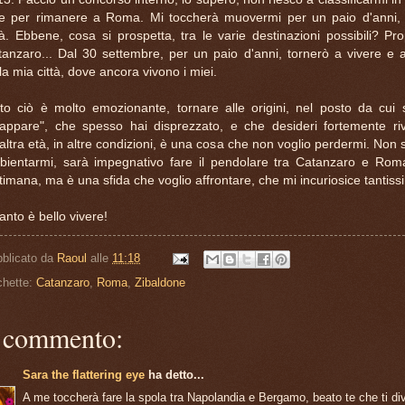
ile per rimanere a Roma. Mi toccherà muovermi per un paio d'anni,
tà. Ebbene, cosa si prospetta, tra le varie destinazioni possibili? Pro
anzaro... Dal 30 settembre, per un paio d'anni, tornerò a vivere e 
la mia città, dove ancora vivono i miei.
to ciò è molto emozionante, tornare alle origini, nel posto da cui 
cappare", che spesso hai disprezzato, e che desideri fortemente riv
altra età, in altre condizioni, è una cosa che non voglio perdermi. Non s
bientarmi, sarà impegnativo fare il pendolare tra Catanzaro e Roma
timana, ma è una sfida che voglio affrontare, che mi incuriosice tantis
nto è bello vivere!
blicato da
Raoul
alle
11:18
chette:
Catanzaro
,
Roma
,
Zibaldone
 commento:
Sara the flattering eye
ha detto...
A me toccherà fare la spola tra Napolandia e Bergamo, beato te che ti dive