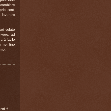
 cambiare
prio così,
a lavorare
sei voluto
ivere, ad
arà facile
 nei fine
simo.
rti :/