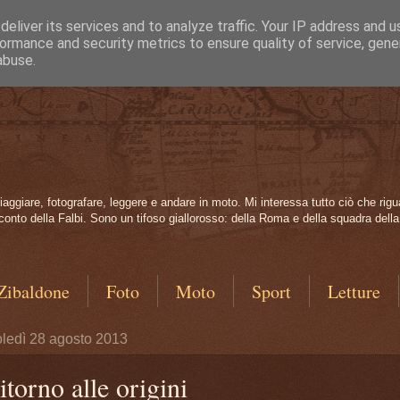
eliver its services and to analyze traffic. Your IP address and 
ormance and security metrics to ensure quality of service, gen
abuse.
aggiare, fotografare, leggere e andare in moto. Mi interessa tutto ciò che rigu
nto della Falbi. Sono un tifoso giallorosso: della Roma e della squadra della m
Zibaldone
Foto
Moto
Sport
Letture
ledì 28 agosto 2013
itorno alle origini