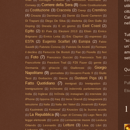
Corriere della Sera
(8)
ut
Conway
(1)
Corte Costituzionale
Costituzione
(3)
Cracovia
(2)
Cremlino
(1)
Creep
(1)
cit
(4)
Croazia
(1)
Danimarca
(1)
Dante
(1)
David Cameron
(1)
Cat
Di Trapani
(1)
Diego De Silva
(1)
disdetta
(1)
Don Gallo
(1)
nel
East Coast
(2)
Doping
(1)
Dresda
(1)
E un giorno
(1)
Egitto
(2)
El Pais
(1)
Elezioni 2013
(1)
Eltsin
(1)
Enrico
Tut
Brignano
(1)
Enrico Letta
(1)
Eric Clapton
(1)
espresso
(1)
"s
ESTA
(2)
Eugenio Scalfari
(4)
Europa
(2)
Fabio
un'
Savelli
(1)
Fabrizio Corona
(1)
Fabrizio De Andrè
(1)
Fermare
am
il declino
(1)
Ferruccio De Bortoli
(1)
Fiat
(1)
Fiorello
(1)
fiori
Foto
(7)
set
(1)
Francesco Guccini
(1)
Francesco Totti
(1)
Francoforte
(1)
Freedom Trail
(1)
FZ6 Fazer
(1)
gente
(1)
Giorgio
Germania
(1)
ghiaccio
(1)
Giallorossi
(1)
Qua
Napolitano
(9)
giornalista
(1)
Giovanni Paolo II
(1)
Giulio
Il
Gustavo Piga
(4)
Terzi
(1)
Gorbaciov
(1)
Grecia
(1)
Pub
Fatto Quotidiano
(7)
immigrati
(1)
Immigration
(1)
Immigrazione
(1)
inchiostro
(1)
indennità parlamentare
(1)
Eti
India
(1)
Inglese
(1)
InOnda
(1)
instagram
(1)
interviste
(1)
iPhone
(1)
Ippona
(1)
Iraq
(1)
Irene Grandi
(1)
Istagrammi
(1)
1
istruzione
(1)
Italia
(1)
Italia dei Valori
(1)
Jovanotti
(1)
Katyn
(1)
Kazimirski
(1)
Kotorosl'
(1)
Krusciov
(1)
la buona scuola
La Repubblica
(6)
(1)
Lago di Conway
(1)
Lago Nero
(1)
legge elettorale
(1)
Lenin
(1)
Lentamente muore
(1)
Leoluca
Letture
(3)
Orlando
(1)
Leonardo
(1)
Libia
(1)
Libri
(1)