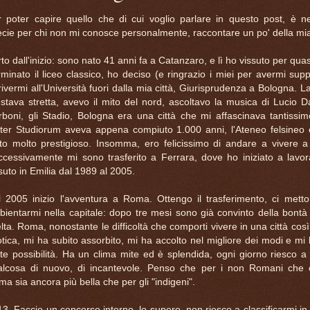
r poter capire quello che di cui voglio parlare in questo post, è ne
cie per chi non mi conosce personalmente, raccontare un po' della mia
to dall'inizio: sono nato 41 anni fa a Catanzaro, e lì ho vissuto per quas
minato il liceo classico, ho deciso (e ringrazio i miei per avermi supp
rivermi all'Università fuori dalla mia città, Giurisprudenza a Bologna. La
stava stretta, avevo il mito del nord, ascoltavo la musica di Lucio D
boni, gli Stadio, Bologna era una città che mi affascinava tantissi
ter Studiorum aveva appena compiuto 1.000 anni, l'Ateneo felsineo
ato molto prestigioso. Insomma, ero felicissimo di andare a vivere a
ccessivamente mi sono trasferito a Ferrara, dove ho iniziato a lavor
suto in Emilia dal 1989 al 2005.
l 2005 inizio l'avventura a Roma. Ottengo il trasferimento, ci mett
ientarmi nella capitale: dopo tre mesi sono già convinto della bontà
lta. Roma, nonostante le difficoltà che comporti vivere in una città cos
tica, mi ha subito assorbito, mi ha accolto nel migliore dei modi e mi 
te possibilità. Ha un clima mite ed è splendida, ogni giorno riesco a
alcosa di nuovo, di incantevole. Penso che per i non Romani che c
a sia ancora più bella che per gli "indigeni".
3. Faccio un concorso interno, lo supero, non riesco a classificarmi in