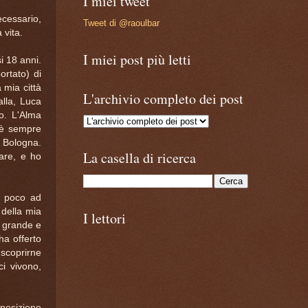
I miei tweet
cessario,
Tweet di @raoulbar
 vita.
I miei post più letti
i 18 anni.
ortato) di
 mia città
L'archivio completo dei post
alla, Luca
mo. L'Alma
 è sempre
 Bologna.
La casella di ricerca
are, e ho
o poco ad
 della mia
I lettori
ì grande e
ha offerto
 scoprirne
i vivono,
 posizione