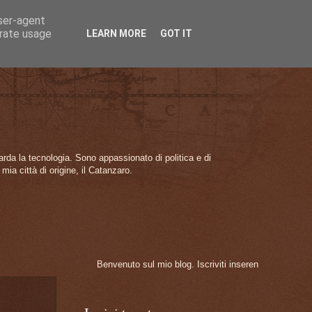
user-agent
erate usage
LEARN MORE
GOT IT
arda la tecnologia. Sono appassionato di politica e di
ia città di origine, il Catanzaro.
Benvenuto sul mio blog. Iscriviti inserendo il tuo indirizzo email 