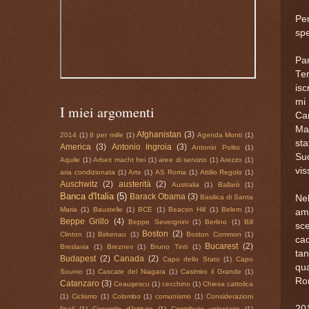
Pe
spe
Par
Ter
isc
mi 
I miei argomenti
Car
Ma
Afghanistan
(3)
2014
(1)
8 per mille
(1)
Agenda Monti
(1)
st
America
(3)
Antonio Ingroia
(3)
Antonio Polito
(1)
Su
Aquile
(1)
Arbeit macht frei
(1)
aree di servizio
(1)
Arezzo
(1)
vis
aria condizionata
(1)
Arte
(1)
AS Roma
(1)
Attilio Regolo
(1)
Auschwitz
(2)
austerità
(2)
Australia
(1)
Ballarò
(1)
Banca d'Italia
(5)
Barack Obama
(3)
Ne
Basilica di Santa
Maria
(1)
Baustelle
(1)
BCE
(1)
Beacon Hill
(1)
Belem
(1)
amb
Beppe Grillo
(4)
Beppe Severgnini
(1)
Berlino
(1)
Bill
sce
Boston
(2)
Clinton
(1)
Birkenau
(1)
Boston Common
(1)
cao
Bucarest
(2)
Breslavia
(1)
Breznev
(1)
Bruno Tinti
(1)
tan
Budapest
(2)
Canada
(2)
Capo dello Stato
(1)
Capo
qu
Sounio
(1)
Cascate del Niagara
(1)
Casimiro il Grande
(1)
Rom
Catanzaro
(3)
Ceauşescu
(1)
cecchino
(1)
Chiesa cattolica
(1)
Ciclismo
(1)
Colombo
(1)
comunismo
(1)
Considerazioni
201
finali
(1)
Consiglio d'Istituto
(1)
Contributo volontario
(1)