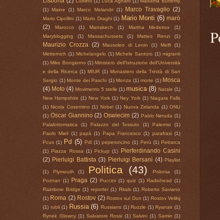
Lisbona
(2)
Lublino
(1)
Luca Agnani
(1)
Madama Butterfly
Marco Travaglio
(2)
(1)
Maine
(1)
Marco Melandri
(1)
Mario Monti
(6)
marò
Mario Cipollini
(1)
Mario Draghi
(1)
(2)
Marocco
(1)
Marrakech
(1)
Martha Medeiros
(1)
P
Maryblogging
(1)
Massachussets
(1)
Matteo Renzi
(1)
Maurizio Crozza
(2)
Mausoleo di Lenin
(1)
Melfi
(1)
Metternich
(1)
Michelangelo
(1)
Michele Santoro
(1)
migranti
(1)
Mike Bongiorno
(1)
Ministero dell'Istruzione dell'Università
e della Ricerca
(1)
MIUR
(1)
Monastero della Trinità di San
Mosca
Sergio
(1)
Monte dei Paschi
(1)
Monza
(1)
morte
(1)
musica
(8)
(4)
Moto
(4)
Movimento 5 stelle
(1)
Natale
(1)
New Hampshire
(1)
New York
(1)
Ney York
(1)
Niagara Falls
(1)
Nicola Cosentino
(1)
Nobel
(1)
Nuova Zelanda
(1)
ONU
Oscar Giannino
(2)
Oswiecim
(2)
(1)
Pablo Neruda
(1)
Palalottomatica
(1)
Palazzo del Tessuto
(1)
Palermo
(1)
Paolo Mieli
(1)
papà
(1)
Papa Francesco
(1)
parafrasi
(1)
Pd
(5)
Pcus
(1)
Pdl
(1)
peperoncino
(1)
Perù
(1)
Petrarca
Pierferdinando Casini
(1)
Piazza Rossa
(1)
Pickup
(1)
(2)
Pierluigi Battista
(3)
Pierluigi Bersani
(4)
Playlist
Politica
(43)
(1)
Plymouth
(1)
Polonia
(1)
Praga
(2)
Poznan
(1)
Puccini
(1)
quiz
(1)
Radiohead
(1)
Raimbow Bridge
(1)
reporter
(1)
Ritals
(1)
Roberto Saviano
Roma
(2)
Rostov
(2)
(1)
Rostov sul Don
(1)
Rostov Velikij
Russia
(6)
(1)
rubli
(1)
Russians
(1)
Ruzzle
(1)
Ryanair
(1)
Rynek Glowny
(1)
Salvatore Rossi
(1)
Salvini
(1)
Samin
(1)