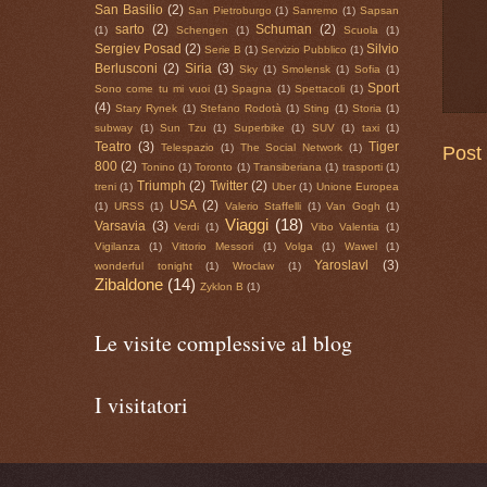
San Basilio
(2)
San Pietroburgo
(1)
Sanremo
(1)
Sapsan
sarto
(2)
Schuman
(2)
(1)
Schengen
(1)
Scuola
(1)
Sergiev Posad
(2)
Silvio
Serie B
(1)
Servizio Pubblico
(1)
Berlusconi
(2)
Siria
(3)
Sky
(1)
Smolensk
(1)
Sofia
(1)
Sport
Sono come tu mi vuoi
(1)
Spagna
(1)
Spettacoli
(1)
(4)
Stary Rynek
(1)
Stefano Rodotà
(1)
Sting
(1)
Storia
(1)
subway
(1)
Sun Tzu
(1)
Superbike
(1)
SUV
(1)
taxi
(1)
Teatro
(3)
Tiger
Telespazio
(1)
The Social Network
(1)
Post 
800
(2)
Tonino
(1)
Toronto
(1)
Transiberiana
(1)
trasporti
(1)
Triumph
(2)
Twitter
(2)
treni
(1)
Uber
(1)
Unione Europea
USA
(2)
(1)
URSS
(1)
Valerio Staffelli
(1)
Van Gogh
(1)
Viaggi
(18)
Varsavia
(3)
Verdi
(1)
Vibo Valentia
(1)
Vigilanza
(1)
Vittorio Messori
(1)
Volga
(1)
Wawel
(1)
Yaroslavl
(3)
wonderful tonight
(1)
Wroclaw
(1)
Zibaldone
(14)
Zyklon B
(1)
Le visite complessive al blog
I visitatori